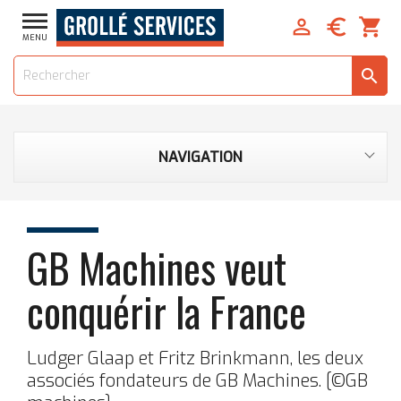


shopping_cart
MENU
search
NAVIGATION
GB Machines veut
conquérir la France
Ludger Glaap et Fritz Brinkmann, les deux
associés fondateurs de GB Machines. [©GB