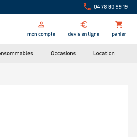

04 78 80 99 19


shopping_cart
mon compte
devis en ligne
panier
onsommables
Occasions
Location