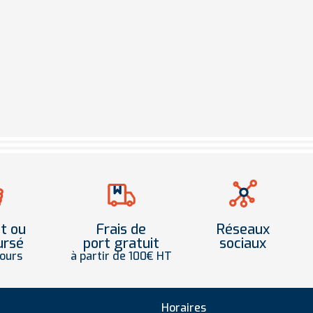
it ou
Frais de
Réseaux
ursé
port gratuit
sociaux
jours
à partir de 100€ HT
Horaires