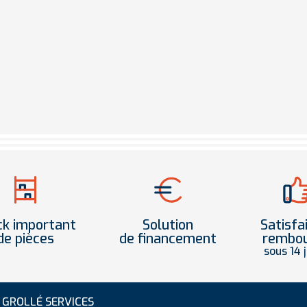
ck important
Solution
Satisfa
de pièces
de financement
rembo
sous 14 
GROLLÉ SERVICES