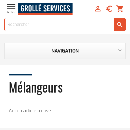


shopping_cart
MENU
search
NAVIGATION
Mélangeurs
Aucun article trouvé