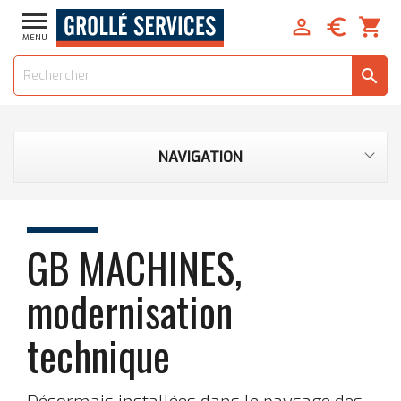


shopping_cart
MENU
search
NAVIGATION
GB MACHINES,
modernisation
technique