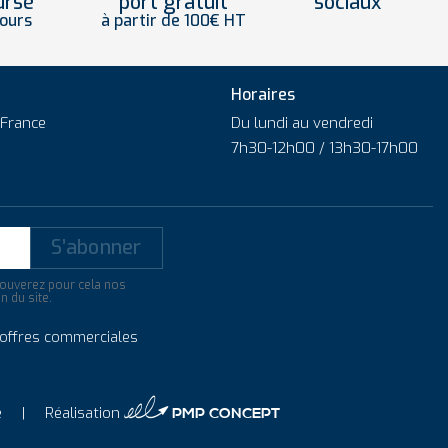
ursé
port gratuit
sociaux
jours
à partir de 100€ HT
Horaires
 France
Du lundi au vendredi
7h30-12h00
/
13h30-17h00
ouverez pour cela nos
n du site.
s offres commerciales
4 PMP CONCEPT
e
Réalisation