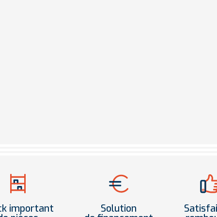
ck important
Solution
Satisfa