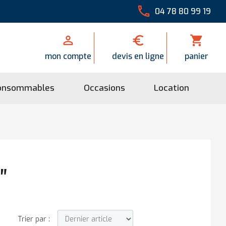

04 78 80 99 19


shopping_cart
mon compte
devis en ligne
panier
onsommables
Occasions
Location
"
Trier par :