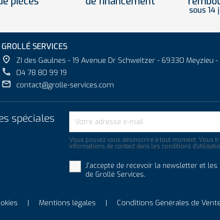
de pièces
de financement
rembo
sous 14 
GROLLÉ SERVICES

ZI des Gaulnes - 19 Avenue Dr Schweitzer - 69330 Meyzieu -

04 78 80 99 19

contact@grolle-services.com
es spéciales
Vous pouvez vous désinscrire à tout moment. Vous tr
informations de contact dans les conditions d'utilisatio
J'accepte de recevoir la newsletter et le
de Grollé Services.
ookies
Mentions légales
Conditions Générales de Vent