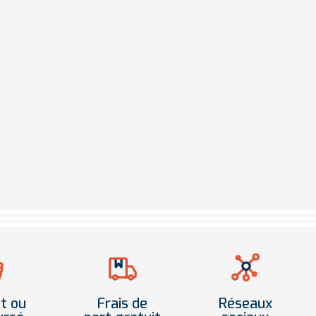
it ou
Frais de
Réseaux