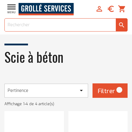


shopping_cart
MENU
search
Scie à béton

Filtrer
Pertinence
Affichage 1-4 de 4 article(s)