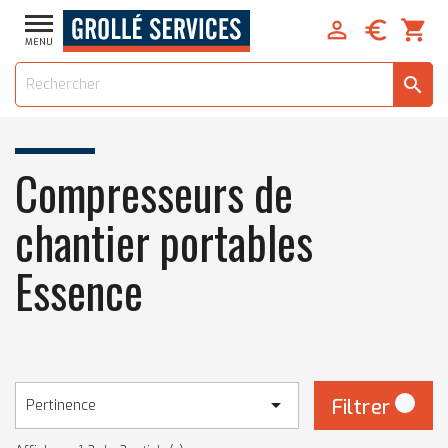


shopping_cart
MENU
search
Compresseurs de
chantier portables
Essence

Filtrer
Pertinence