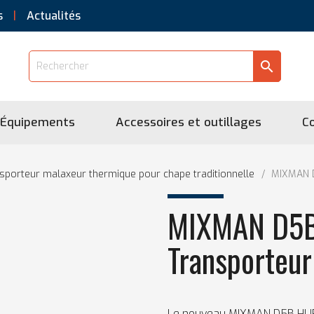
s
Actualités
search
Équipements
Accessoires et outillages
C
sporteur malaxeur thermique pour chape traditionnelle
MIXMAN D
MIXMAN D5B
Transporteur
Le nouveau MIXMAN D5B HURR