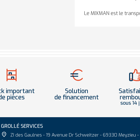
Le MIXMAN est le transpo
ck important
Solution
Satisfa
de pièces
de financement
rembo
sous 14 
GROLLÉ SERVICES

ZI des Gaulnes - 19 Avenue Dr Schweitzer - 69330 Meyzieu -