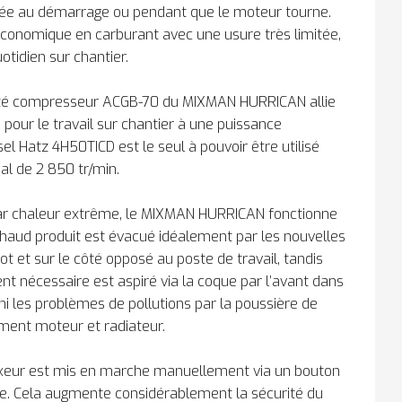
umée au démarrage ou pendant que le moteur tourne.
conomique en carburant avec une usure très limitée,
quotidien sur chantier.
nité compresseur ACGB-70 du MIXMAN HURRICAN allie
pour le travail sur chantier à une puissance
l Hatz 4H50TICD est le seul à pouvoir être utilisé
l de 2 850 tr/min.
Par chaleur extrême, le MIXMAN HURRICAN fonctionne
 chaud produit est évacué idéalement par les nouvelles
t et sur le côté opposé au poste de travail, tandis
ent nécessaire est aspiré via la coque par l’avant dans
fini les problèmes de pollutions par la poussière de
ment moteur et radiateur.
xeur est mis en marche manuellement via un bouton
. Cela augmente considérablement la sécurité du