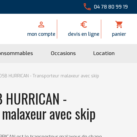

04 78 80 99 19


shopping_cart
mon compte
devis en ligne
panier
onsommables
Occasions
Location
5B HURRICAN - Transporteur malaxeur avec skip
 HURRICAN -
 malaxeur avec skip
ICAN est le transporteur malaxeur de chape