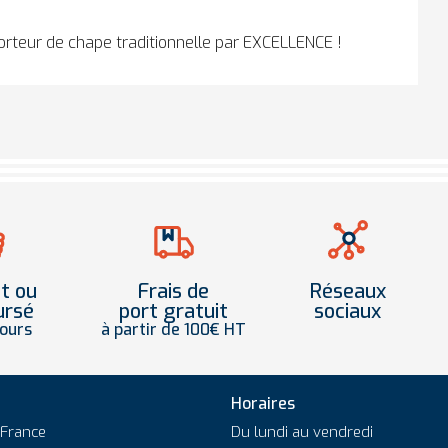
rteur de chape traditionnelle par EXCELLENCE !
it ou
Frais de
Réseaux
ursé
port gratuit
sociaux
jours
à partir de 100€ HT
Horaires
 France
Du lundi au vendredi