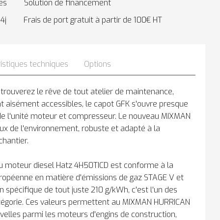
es
Solution de financement
4j
Frais de port gratuit à partir de 100€ HT
istiques techniques
Options
 trouverez le rêve de tout atelier de maintenance,
t aisément accessibles, le capot GFK s'ouvre presque
e l'unité moteur et compresseur. Le nouveau MIXMAN
x de l'environnement, robuste et adapté à la
chantier.
u moteur diesel Hatz 4H50TICD est conforme à la
ropéenne en matière d'émissions de gaz STAGE V et
spécifique de tout juste 210 g/kWh, c'est l'un des
tégorie. Ces valeurs permettent au MIXMAN HURRICAN
velles parmi les moteurs d'engins de construction,